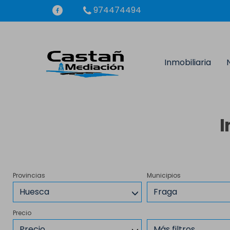
974474494
Inmobiliaria
I
Provincias
Municipios
Huesca
Fraga
Precio
Precio
Más filtros