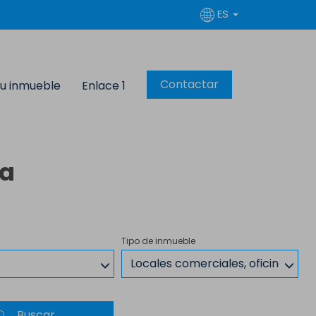
ES
Contactar
u inmueble
Enlace 1
ga
Tipo de inmueble
Locales comerciales, oficinas
Buscar