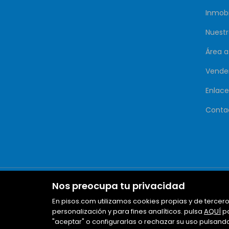
Inmobi
Nuestr
Área 
Vende
Enlace
Conta
Nos preocupa tu privacidad
En pisos.com utilizamos cookies propias y de tercero
personalización y para fines analíticos. pulsa
AQUÍ
pa
"aceptar" o configurarlas o rechazar su uso pulsand