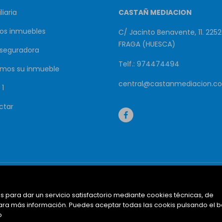
liaria
CASTAÑ MEDIACION
os inmuebles
C/ Jacinto Benavente, 11. 2252
FRAGA (HUESCA)
aseguradora
Telf.: 974474494
mos su inmueble
central@castanmediacion.c
 1
ctar
Inicio
Inmuebles destacados
Ma
s para dar un servicio satisfactorio mediante cookies técnicas, de
ra más información. Puedes aceptar todas las cookis pulsando el 
o