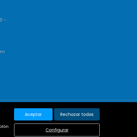
0 -
om
pa Web
Aviso legal
Favoritos
Noticias
Aceptar
Rechazar todas
Política de cookies
botón
Configurar