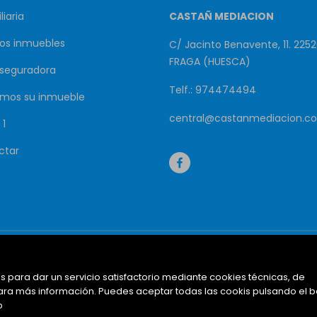
liaria
CASTAÑ MEDIACION
os inmuebles
C/ Jacinto Benavente, 11. 2252
FRAGA (HUESCA)
aseguradora
Telf.: 974474494
mos su inmueble
central@castanmediacion.c
 1
ctar
Inicio
Inmuebles destacados
Ma
s para dar un servicio satisfactorio mediante cookies técnicas, de
ra más información. Puedes aceptar todas las cookis pulsando el 
o