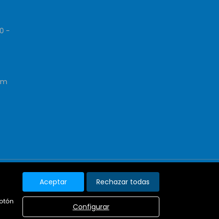
0 -
om
pa Web
Aviso legal
Favoritos
Noticias
Aceptar
Rechazar todas
Política de cookies
botón
Configurar