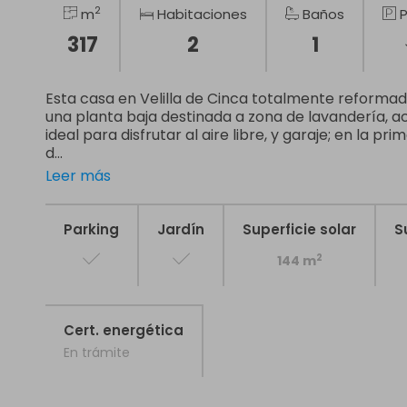
2
m
Habitaciones
Baños
P
317
2
1
Esta casa en Velilla de Cinca totalmente reformada
una planta baja destinada a zona de lavandería, ac
ideal para disfrutar al aire libre, y garaje; en la pr
d...
Leer más
Parking
Jardín
Superficie solar
S
2
144 m
Cert. energética
En trámite