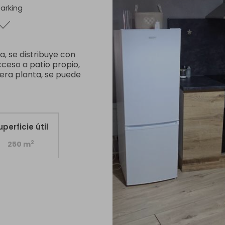
arking
, se distribuye con
ceso a patio propio,
imera planta, se puede
uperficie útil
2
250 m