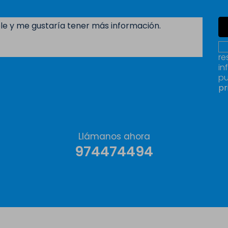
re
in
pu
pr
Llámanos ahora
974474494