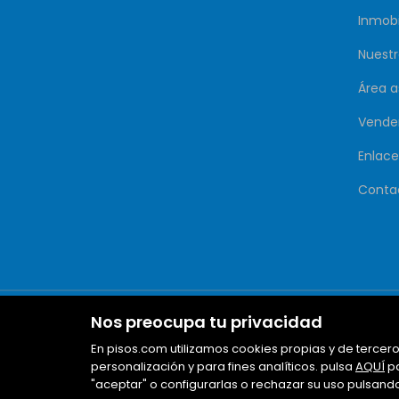
Inmobi
Nuestr
Área 
Vende
Enlace
Conta
Nos preocupa tu privacidad
En pisos.com utilizamos cookies propias y de tercero
personalización y para fines analíticos. pulsa
AQUÍ
pa
"aceptar" o configurarlas o rechazar su uso pulsand