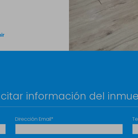
ir
icitar información del inmu
Dirección Email*
Te