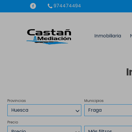
974474494
Inmobiliaria
I
Provincias
Municipios
Huesca
Fraga
Precio
Precio
Más filtros