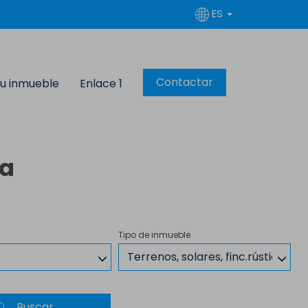
ES
Contactar
u inmueble
Enlace 1
ga
Tipo de inmueble
Terrenos, solares, finc.rústicas,m
Buscar