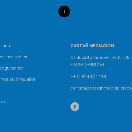
1
liaria
CASTAÑ MEDIACION
os inmuebles
C/ Jacinto Benavente, 11. 2252
FRAGA (HUESCA)
aseguradora
Telf.: 974474494
mos su inmueble
central@castanmediacion.c
 1
ctar