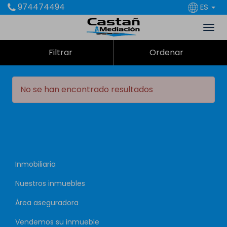
974474494
ES
Filtrar
Ordenar
No se han encontrado resultados
Inmobiliaria
Nuestros inmuebles
Área aseguradora
Vendemos su inmueble